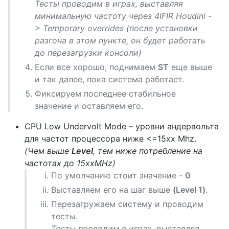
Тесты проводим в играх, выставляя
минимальную частоту через 4IFIR Houdini -
> Temporary overrides (после установки
разгона в этом пункте, он будет работать
до перезагрузки консоли)
Если все хорошо, поднимаем
ST
еще выше
и так далее, пока система работает.
Фиксируем последнее стабильное
значение и оставляем его.
CPU Low Undervolt Mode – уровни андервольта
для частот процессора ниже <=15хх Mhz.
(Чем выше
Level
, тем ниже потребление на
частотах до 15ххMHz)
По умолчанию стоит значение -
0
Выставляем его на шаг выше
(Level 1)
.
Перезагружаем систему и проводим
тесты.
Тесты проводим в играх, выставляя