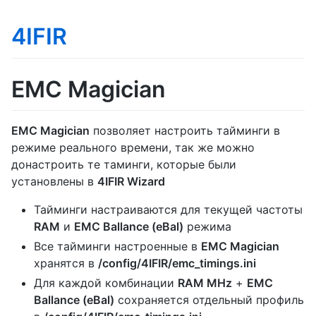
4IFIR
EMC Magician
EMC Magician
позволяет настроить тайминги в
режиме реального времени, так же можно
донастроить те таминги, которые были
установлены в
4IFIR Wizard
Тайминги настраиваются для текущей частоты
RAM
и
EMC Ballance (eBal)
режима
Все тайминги настроенные в
EMC Magician
хранятся в
/config/4IFIR/emc_timings.ini
Для каждой комбинации
RAM MHz
+
EMC
Ballance (eBal)
сохраняется отдельный профиль