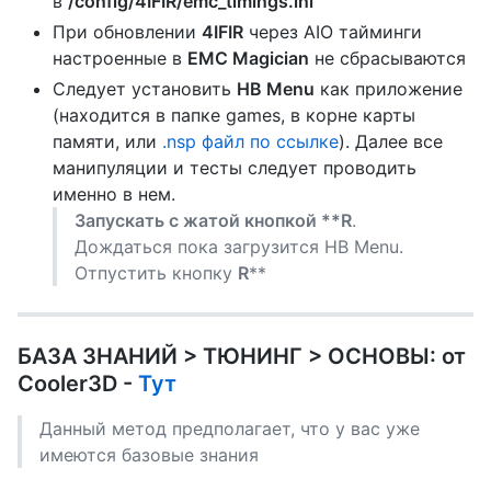
в
/config/4IFIR/emc_timings.ini
При обновлении
4IFIR
через AIO тайминги
настроенные в
EMC Magician
не сбрасываются
Следует установить
HB Menu
как приложение
(находится в папке games, в корне карты
памяти, или
.nsp файл по ссылке
). Далее все
манипуляции и тесты следует проводить
именно в нем.
Запускать с жатой кнопкой **R
.
Дождаться пока загрузится HB Menu.
Отпустить кнопку
R
**
БАЗА ЗНАНИЙ > ТЮНИНГ > ОСНОВЫ: от
Cooler3D -
Тут
Данный метод предполагает, что у вас уже
имеются базовые знания