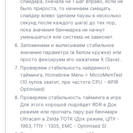
слайдера, сначала на 1 шаг вправо, если не
было прироста, то начинаем смещать
слайдер влево (делаем паузы в несколько
секунд после каждого шага) до тех пор,
пока значения бенчмарка не начнут
уменьшаться или система не зависнет.
Запоминаем и выписываем стабильное
значение параметра (в белом кружке) или
просто фиксируем его нажатием X (Save).
Проверяем стабильность найденного
тайминга, Homebrew Menu > MicroMemTest
(10 лупов хватит, при частоте CPU - 4IFIR
Optimised)
Проверяем стабильность тайминга в игре
Для этого хорошой подойдет RDR в Док
режиме или прогнать пару раз бенчмарк
Ultracam в Zelda TOTK (Док режим, ЦПУ -
1963, ГПУ - 1305, EMC - Optimised S)