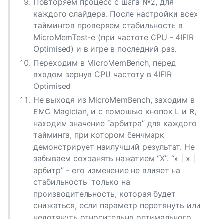
Повторяем процесс с шага №2, для
каждого слайдера. После настройки всех
таймингов проверяем стабильность в
MicroMemTest-е (при частоте CPU - 4IFIR
Optimised) и в игре в последний раз.
Переходим в MicroMemBench, перед
входом вернув CPU частоту в 4IFIR
Optimised
Не выходя из MicroMemBench, заходим в
EMC Magician, и с помощью кнопок L и R,
находим значение “арбитра” для каждого
тайминга, при котором бенчмарк
демонстрирует наилучший результат. Не
забываем сохранять нажатием “X”. “х | x |
арбитр” - его изменение не влияет на
стабильность, только на
производительность, которая будет
снижаться, если параметр перетянуть или
недотянуть относительно оптимального