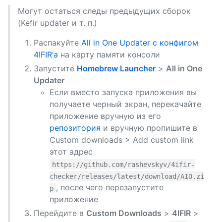
Могут остаться следы предыдущих сборок
(Kefir updater и т. п.)
Распакуйте
All in One Updater с конфигом
4IFIR’а
на карту памяти консоли
Запустите
Homebrew Launcher
>
All in One
Updater
Если вместо запуска приложения вы
получаете черный экран, перекачайте
приложение вручную из его
репозитория
и вручную пропишите в
Custom downloads > Add custom link
этот адрес
https://github.com/rashevskyv/4ifir-
checker/releases/latest/download/AIO.zi
, после чего перезапустите
p
приложение
Перейдите в
Custom Downloads
>
4IFIR
>