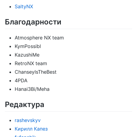
SaltyNX
Благодарности
Atmosphere NX team
KymPossibl
KazushiMe
RetroNX team
ChanseyIsTheBest
4PDA
Hanai3Bi/Meha
Редактура
rashevskyv
Кирилл Капез