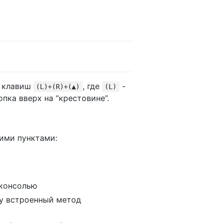
м клавиш
, где
-
(L)+(R)+(▲)
(L)
опка вверх на “крестовине”.
ими пунктами:
 консолью
ку встроенный метод