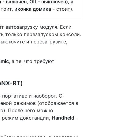
- включен, Off - выключен), а
стоит,
иконка домика
- стоит).
т автозагрузку модуля. Если
ть только перезапуском консоли.
выключите и перезагрузите,
amic
, а те, что требуют
eNX-RT)
 портативе и наоборот. С
меной режимов (отображается в
ю). После чего можно
 режим докстанции,
Handheld
-