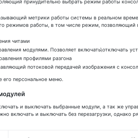
воляющий принудительно выбрать режим работы консол
азывающий метрики работы системы в реальном времен
ого режимов работы, в том числе режим, позволяющий 
ения читами
правления модулями. Позволяет включать\отключать ус
правления профилями разгона
равляющий потоковой передачей изображения с консоли
е его персональное меню.
 модулей
лючать и выключать выбранные модули, а так же управ
жно включать и выключать без перезагрузки, однако р