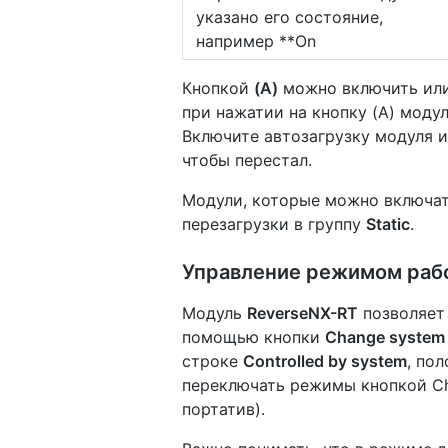
указано его состояние,
например **On
Кнопкой
(A)
можно включить или 
при нажатии на кнопку (A) моду
Включите автозагрузку модуля и 
чтобы перестал.
Модули, которые можно включат
перезагрузки в группу
Static
.
Управление режимом рабо
Модуль
ReverseNX-RT
позволяет 
помощью кнопки
Change system 
строке
Controlled by system
, по
переключать режимы кнопкой C
портатив).