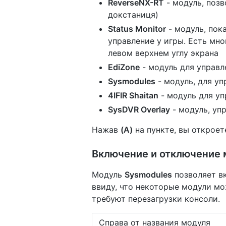
ReverseNX-RT
- модуль, поз
докстаниця)
Status Monitor
- модуль, пок
управление у игры. Есть мн
левом верхнем углу экрана
EdiZone
- модуль для управл
Sysmodules
- модуль, для у
4IFIR Shaitan
- модуль для у
SysDVR Overlay
- модуль, уп
Нажав
(A)
на пункте, вы откроет
Включение и отключение
Модуль
Sysmodules
позволяет вк
ввиду, что некоторые модули мо
требуют перезагрузки консоли.
Справа от названия модуля