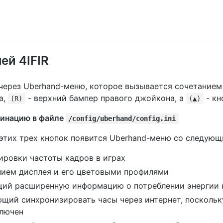
ей 4IFIR
через Uberhand-меню, которое вызывается сочетание
а,
- верхний бампер правого джойкона, а
- кн
(R)
(▲)
инацию в файле
/config/uberhand/config.ini
этих трех кнопок появится Uberhand-меню со следующ
ировки частоты кадров в играх
нием дисплея и его цветовыми профилями
щий расширенную информацию о потреблении энергии
ющий синхронизировать часы через интернет, посколь
ключен