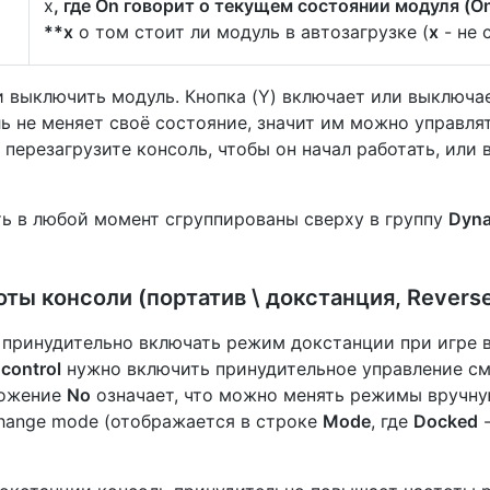
х
, где On говорит о текущем состоянии модуля (On 
**х
о том стоит ли модуль в автозагрузке (
х
- не 
выключить модуль. Кнопка (Y) включает или выключае
ль не меняет своё состояние, значит им можно управля
перезагрузите консоль, чтобы он начал работать, или 
ь в любой момент сгруппированы сверху в группу
Dyn
ты консоли (портатив \ докстанция, Revers
принудительно включать режим докстанции при игре в
control
нужно включить принудительное управление с
ложение
No
означает, что можно менять режимы вручну
hange mode (отображается в строке
Mode
, где
Docked
-