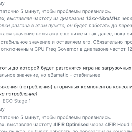
му
таточно 5 минут, чтобы проблемы проявились.
ах, выставляя частоту из диапазона
12хх-18ххMHz
через
новки разгона в этом пункте, он будет работать до пере
каем значение вольтажа еще ниже и так далее, пока с
стабильное значение и оставляем его. Обязательно пр
 отключенным CPU Freq Governor в диапазоне частот 1
тоты до которой будет разгонятся игра на загрузочных
ьное значение, но eBamatic - стабильнее
пряжения (потребления) вторичных компонентов консоли
же потребление)
 ECO Stage 1
му
таточно 5 минут, чтобы проблемы проявились.
ах, выставляя частоту
4IFIR Optimised
через 4IFIR Houdin
том пункте, он будет работать до перезагрузки консоли