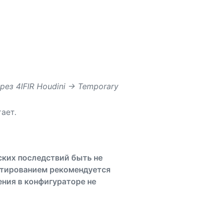
ез 4IFIR Houdini -> Temporary
ает.
ских последствий быть не
ктированием рекомендуется
ения в конфигураторе не