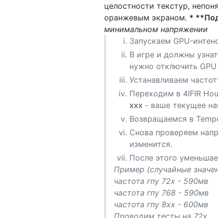
целостности текстур, непон
оранжевым экраном.
* **По
минимальном напряжении
Запускаем GPU-интенси
В игре и должны узна
нужно отключить GPU Fr
Устанавливаем частоту
Переходим в 4IFIR Hou
xxx
- ваше текущее на
Возвращаемся в Tempor
Снова проверяем напря
изменится.
После этого уменьшае
Пример (случайные значен
частота гпу 72х - 590мв
частота гпу 768 - 590мв
частота гпу 8хх - 600мв
Проводим тесты на 72х.