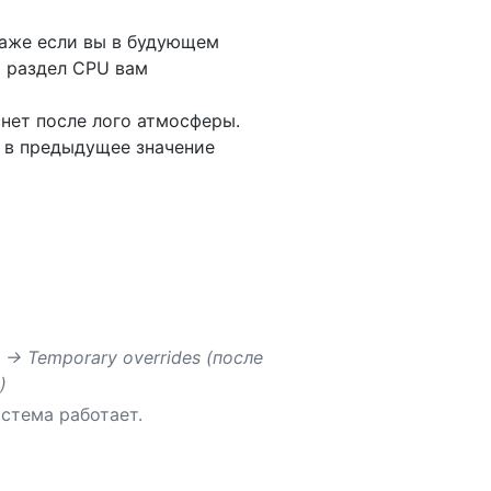
даже если вы в будующем
о раздел CPU вам
снет после лого атмосферы.
 в предыдущее значение
 -> Temporary overrides (после
)
истема работает.