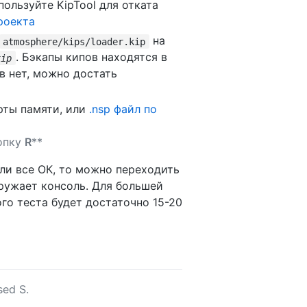
ользуйте KipTool для отката
роекта
на
atmosphere/kips/loader.kip
. Бэкапы кипов находятся в
kip
в нет, можно достать
рты памяти, или
.nsp файл по
нопку
R
**
ли все ОК, то можно переходить
гружает консоль. Для большей
го теста будет достаточно 15-20
ed S.