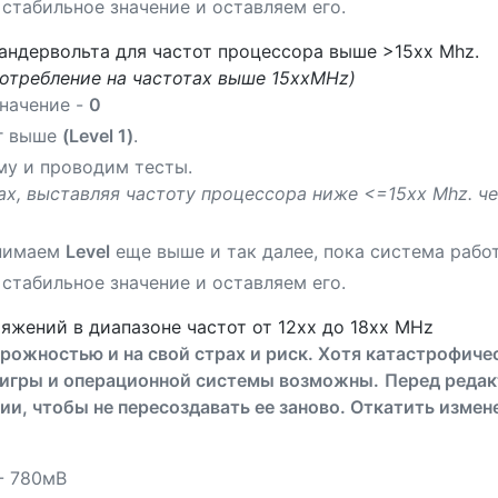
стабильное значение и оставляем его.
 андервольта для частот процессора выше >15хх Mhz.
потребление на частотах выше 15ххMHz)
начение -
0
аг выше
(Level 1)
.
му и проводим тесты.
х, выставляя частоту процессора ниже <=15хх Mhz. чер
днимаем
Level
еще выше и так далее, пока система работ
стабильное значение и оставляем его.
яжений в диапазоне частот от 12хх до 18хх MHz
рожностью и на свой страх и риск. Хотя катастрофиче
 игры и операционной системы возможны.
Перед реда
ии, чтобы не пересоздавать ее заново. Откатить измен
- 780мВ