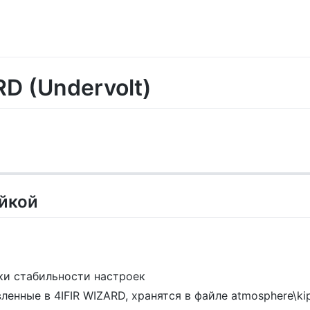
RD (Undervolt)
йкой
ки стабильности настроек
енные в 4IFIR WIZARD, хранятся в файле atmosphere\kips