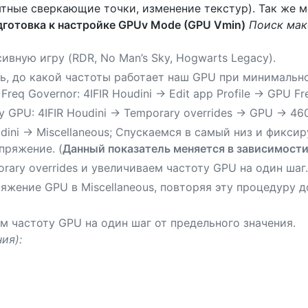
ятные сверкающие точки, изменение текстур). Так же 
дготовка к настройке GPUv Mode (GPU Vmin)
Поиск мак
вную игру (RDR, No Man’s Sky, Hogwarts Legacy).
ть, до какой частоты работает наш GPU при минимальн
eq Governor: 4IFIR Houdini -> Edit app Profile -> GPU Fre
 GPU: 4IFIR Houdini -> Temporary overrides -> GPU -> 4
dini -> Miscellaneous; Спускаемся в самый низ и фикси
пряжение. (
Данный показатель меняется в зависимост
ary overrides и увеличиваем частоту GPU на один шаг.
жение GPU в Miscellaneous, повторяя эту процедуру д
м частоту GPU на один шаг от предельного значения.
ия):