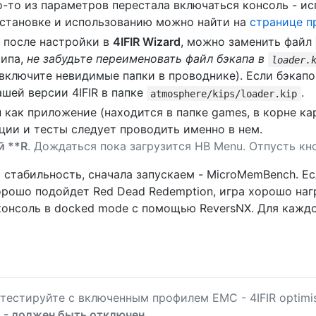
-то из параметров перестала включаться консоль - исп
установке и использованию можно найти на
странице п
я после настройки в
4IFIR Wizard
, можно заменить файл
кипа,
не забудьте переименовать файл бэкапа в
loader.
включите невидимые папки в проводнике). Если бэкапо
ашей версии 4IFIR в папке
.
atmosphere/kips/loader.kip
 как приложение (находится в папке games, в корне ка
яции и тесты следует проводить именно в нем.
й **R
. Дождаться пока загрузится HB Menu. Отпусть к
 стабильность, сначала запускаем - MicroMemBench. Ес
 хорошо подойдет Red Dead Redemption, игра хорошо на
консоль в docked mode с помощью ReversNX. Для каждо
 тестируйте с включенным профилем EMC - 4IFIR optimis
U - должен быть отключен