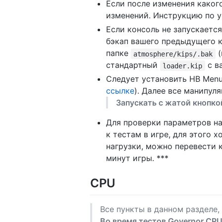
Если после изменения какого
изменений. Инструкцию по 
Если консоль не запускаетс
бэкап вашего предыдущего 
папке
(
atmosphere/kips/.bak
стандартный
с в
loader.kip
Следует установить HB Menu
ссылке
). Далее все манипул
Запускать с жатой кнопко
Для проверки параметров на
к тестам в игре, для этого
нагрузки, можно перевести 
минут игры. ***
CPU
Все пункты в данном разделе,
Во время тестов Governor CP