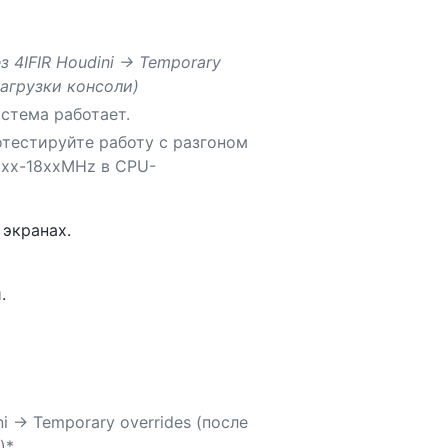
 4IFIR Houdini -> Temporary
загрузки консоли)
истема работает.
отестируйте работу с разгоном
2хх-18ххMHz в CPU-
 экранах.
.
i -> Temporary overrides (после
)*