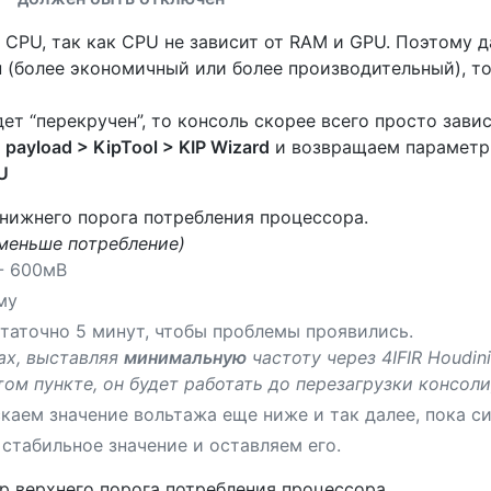
 CPU, так как CPU не зависит от RAM и GPU. Поэтому 
п (более экономичный или более производительный), т
ет “перекручен”, то консоль скорее всего просто зави
 payload > KipTool > KIP Wizard
и возвращаем параметр
U
 нижнего порога потребления процессора.
меньше потребление)
- 600мВ
му
таточно 5 минут, чтобы проблемы проявились.
ах, выставляя
минимальную
частоту через 4IFIR Houdini
том пункте, он будет работать до перезагрузки консоли
каем значение вольтажа еще ниже и так далее, пока с
стабильное значение и оставляем его.
р верхнего порога потребления процессора.