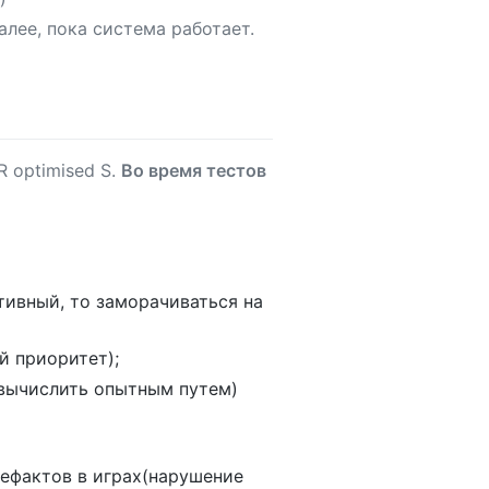
лее, пока система работает.
 optimised S.
Во время тестов
тивный, то заморачиваться на
й приоритет);
 вычислить опытным путем)
тефактов в играх(нарушение