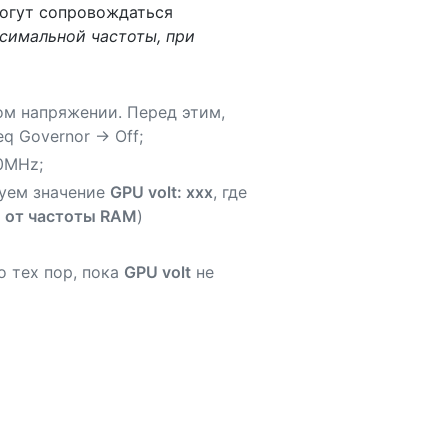
могут сопровождаться
симальной частоты, при
ом напряжении. Перед этим,
q Governor -> Off;
60MHz;
руем значение
GPU volt: xxx
, где
и от частоты RAM
)
о тех пор, пока
GPU volt
не