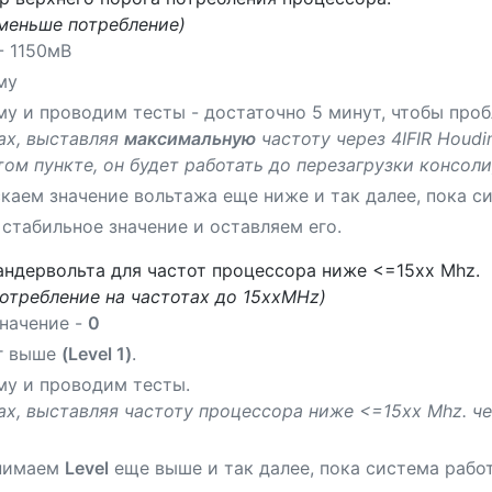
меньше потребление)
- 1150мВ
му
у и проводим тесты - достаточно 5 минут, чтобы про
ах, выставляя
максимальную
частоту через 4IFIR Houdin
том пункте, он будет работать до перезагрузки консоли
каем значение вольтажа еще ниже и так далее, пока с
стабильное значение и оставляем его.
 андервольта для частот процессора ниже <=15хх Mhz.
потребление на частотах до 15ххMHz)
начение -
0
аг выше
(Level 1)
.
му и проводим тесты.
х, выставляя частоту процессора ниже <=15хх Mhz. чер
днимаем
Level
еще выше и так далее, пока система работ