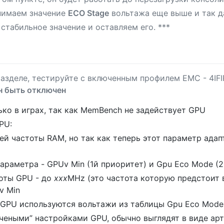
нимаем значение
ECO Stage
вольтажа еще выше и так да
стабильное значение и оставляем его. ***
азделе, тестируйте с включенным профилем EMC - 4IFIR
н быть отключен
ко в играх, так как MemBench не задействует GPU
PU:
ей частоты RAM, но так как теперь этот параметр адап
араметра - GPUv Min (1й приоритет) и Gpu Eco Mode (2
оты GPU - до
xxx
MHz (это частота которую предстоит
v Min
 GPU используются вольтажи из таблицы Gpu Eco Mode
чеными” настройками GPU, обычно выглядят в виде ар