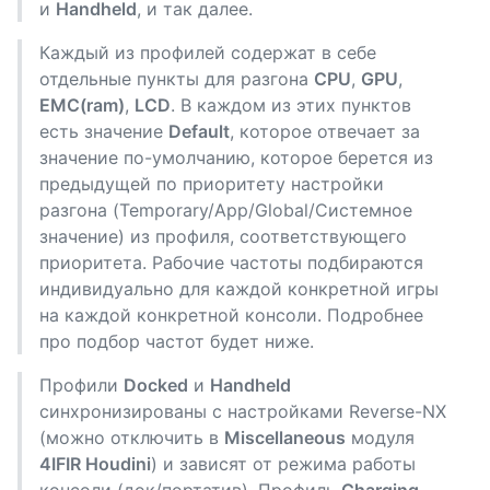
и
Handheld
, и так далее.
Каждый из профилей содержат в себе
отдельные пункты для разгона
CPU
,
GPU
,
EMC(ram)
,
LCD
. В каждом из этих пунктов
есть значение
Default
, которое отвечает за
значение по-умолчанию, которое берется из
предыдущей по приоритету настройки
разгона (Temporary/App/Global/Системное
значение) из профиля, соответствующего
приоритета. Рабочие частоты подбираются
индивидуально для каждой конкретной игры
на каждой конкретной консоли. Подробнее
про подбор частот будет ниже.
Профили
Docked
и
Handheld
синхронизированы с настройками Reverse-NX
(можно отключить в
Miscellaneous
модуля
4IFIR Houdini
) и зависят от режима работы
консоли (док/портатив). Профиль
Charging