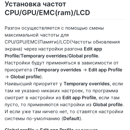
Установка частот
CPU/GPU/EMC(ram)/LCD
Разгон осуществляется с помощью смены
максимальной частоты для
CPU/GPU/EMC(Памяти)/LCD(Частоты обновления
экрана) через настройки разгона
Edit app
Profile
/
Temporary overrides
/
Global profile
.
Настройки будут применяться в зависимости от
приоритета (
Temporary overrides
->
Edit app Profile
->
Global profile
).
Наивысший приоритет у
Temporary overrides
, если
там не указано никаких настроек, то программа
смотрит в настройки из
Edit app Profile
, если там
пусто, то применяются настройки из
Global profile
.
И если уже там ничего нет, то ставятся настройки
системы по-умолчанию (
Default
).
Global profile
и
Edit app Profile
содержат